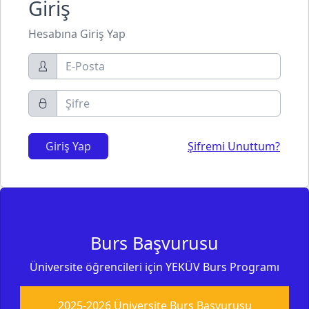
Giriş
Hesabına Giriş Yap
Giriş Yap
Şifremi Unuttum?
Burs Başvurusu
Üniversite öğrencileri için YEKÜV Burs Programı
2025-2026 Üniversite Burs Başvurusu